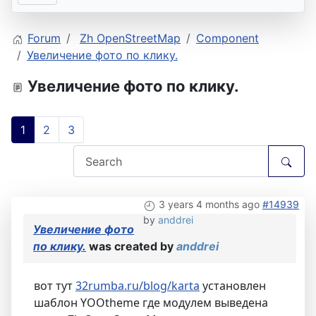
Forum
Zh OpenStreetMap
Component
Увеличение фото по клику.
Увеличение фото по клику.
1
2
3
3 years 4 months ago
#14939
by
anddrei
Увеличение фото
по клику.
was created by
anddrei
вот тут
32rumba.ru/blog/karta
установлен
шаблон YOOtheme где модулем выведена