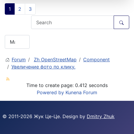
1
2
3
Forum
Zh OpenStreetMap
Component
Увеличение фото по клику.
Time to create page: 0.412 seconds
Powered by
Kunena Forum
© 2011-
2026
Жук Це-Це. Design by
Dmitry Zhuk