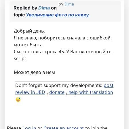
by
Dima
Replied by
Dima
on
topic
Увеличение фото по клику.
Добрый день.
Я не знаю, поборитесь сначала с ошибкой,
может быть.
См. консоль строка 45. У Вас вложенный тег
script
Может дело в нем
Don't forget support my developments:
post
review in JED
,
donate
,
help with translation
Please
Log in
or
Create an account
to join the