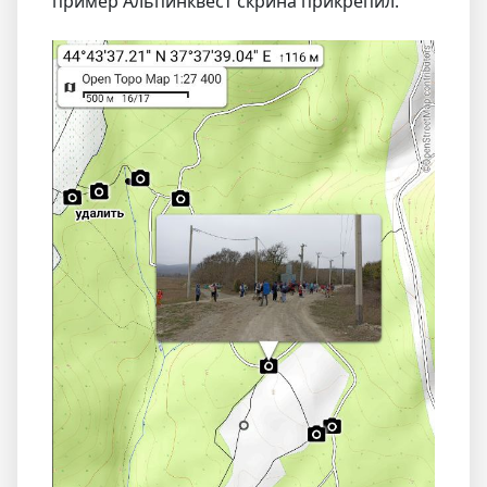
пример Альпинквест скрина прикрепил.