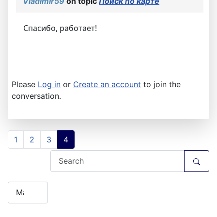
Vladimir59
on topic
Поиск по карте
Спасибо, работает!
Please
Log in
or
Create an account
to join the
conversation.
1
2
3
4