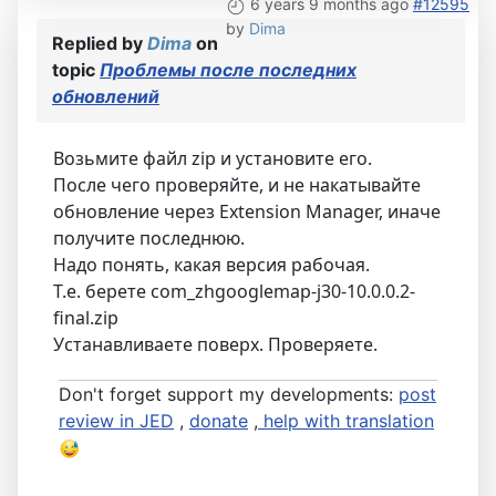
6 years 9 months ago
#12595
by
Dima
Replied by
Dima
on
topic
Проблемы после последних
обновлений
Возьмите файл zip и установите его.
После чего проверяйте, и не накатывайте
обновление через Extension Manager, иначе
получите последнюю.
Надо понять, какая версия рабочая.
Т.е. берете com_zhgooglemap-j30-10.0.0.2-
final.zip
Устанавливаете поверх. Проверяете.
Don't forget support my developments:
post
review in JED
,
donate
,
help with translation