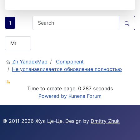
1
Zh YandexMap
Component
Не устанавливается обновление полностью
Time to create page: 0.287 seconds
Powered by
Kunena Forum
© 2011-
2026
Жук Це-Це. Design by
Dmitry Zhuk