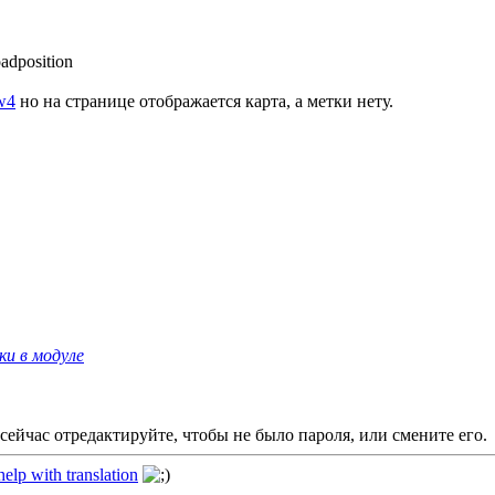
dposition
w4
но на странице отображается карта, а метки нету.
ки в модуле
 сейчас отредактируйте, чтобы не было пароля, или смените его.
elp with translation