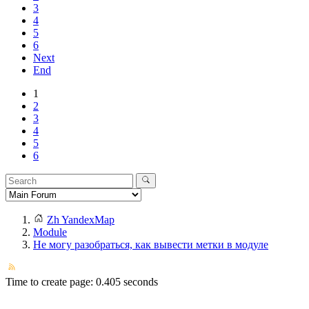
3
4
5
6
Next
End
1
2
3
4
5
6
Zh YandexMap
Module
Не могу разобраться, как вывести метки в модуле
Time to create page: 0.405 seconds