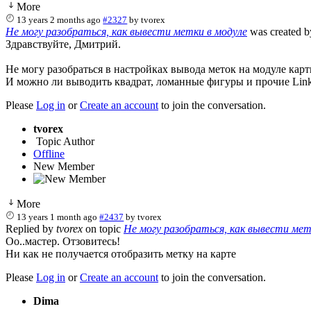
More
13 years 2 months ago
#2327
by
tvorex
Не могу разобраться, как вывести метки в модуле
was created 
Здравствуйте, Дмитрий.
Не могу разобраться в настройках вывода меток на модуле карт
И можно ли выводить квадрат, ломанные фигуры и прочие Lin
Please
Log in
or
Create an account
to join the conversation.
tvorex
Topic Author
Offline
New Member
More
13 years 1 month ago
#2437
by
tvorex
Replied by
tvorex
on topic
Не могу разобраться, как вывести мет
Оо..мастер. Отзовитесь!
Ни как не получается отобразить метку на карте
Please
Log in
or
Create an account
to join the conversation.
Dima