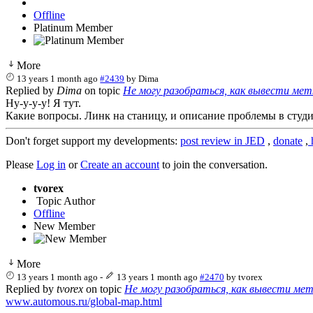
Offline
Platinum Member
More
13 years 1 month ago
#2439
by
Dima
Replied by
Dima
on topic
Не могу разобраться, как вывести мет
Ну-у-у-у! Я тут.
Какие вопросы. Линк на станицу, и описание проблемы в студ
Don't forget support my developments:
post review in JED
,
donate
,
h
Please
Log in
or
Create an account
to join the conversation.
tvorex
Topic Author
Offline
New Member
More
13 years 1 month ago
-
13 years 1 month ago
#2470
by
tvorex
Replied by
tvorex
on topic
Не могу разобраться, как вывести мет
www.automous.ru/global-map.html