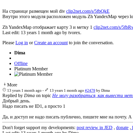
На странице размещен мой div
clip2net.com/s/5fbQkE
Внутри этого модуля расположен модуль Zh YandexMap через loa
Zh YandexMap отображает карту 3 и метку 1
clip2net.com/s/5fbR
Last edit: 13 years 1 month ago by
tvorex
.
Please
Log in
or
Create an account
to join the conversation.
Dima
Offline
Platinum Member
More
13 years 1 month ago
-
13 years 1 month ago
#2479
by
Dima
Replied by
Dima
on topic
Не могу разобраться, как вывести мет
Добрый день.
Надо писать не ID1, а просто 1
Да, и доступ не надо писать публично, пишите мне на почту. А
Don't forget support my developments:
post review in JED
,
donate
,
h
Last edit: 13 years 1 month ago by
Dima
.