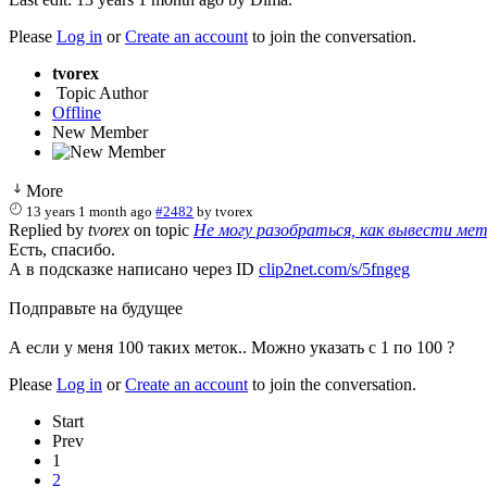
Please
Log in
or
Create an account
to join the conversation.
tvorex
Topic Author
Offline
New Member
More
13 years 1 month ago
#2482
by
tvorex
Replied by
tvorex
on topic
Не могу разобраться, как вывести мет
Есть, спасибо.
А в подсказке написано через ID
clip2net.com/s/5fngeg
Подправьте на будущее
А если у меня 100 таких меток.. Можно указать с 1 по 100 ?
Please
Log in
or
Create an account
to join the conversation.
Start
Prev
1
2