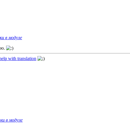
ки в модуле
ию.
elp with translation
ки в модуле