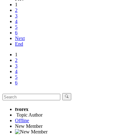
1
2
3
4
5
6
Next
End
1
2
3
4
5
6
tvorex
Topic Author
Offline
New Member