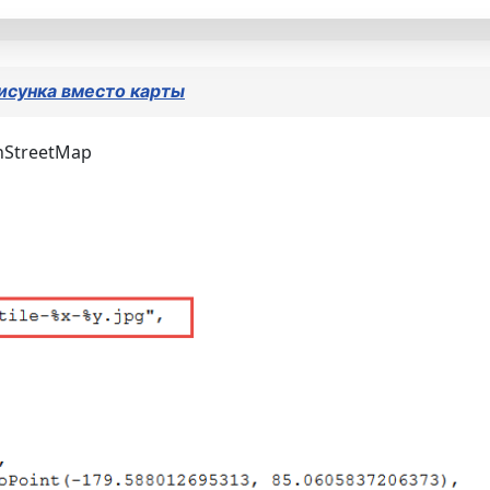
рисунка вместо карты
nStreetMap