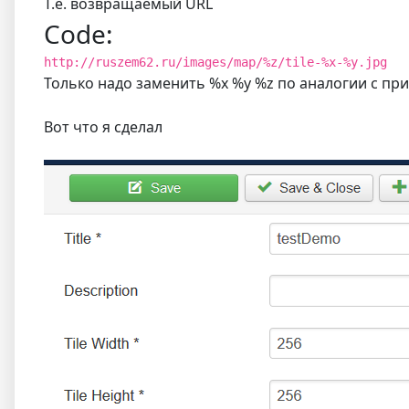
Т.е. возвращаемый URL
Code:
http://ruszem62.ru/images/map/%z/tile-%x-%y.jpg
Только надо заменить %x %y %z по аналогии с п
Вот что я сделал