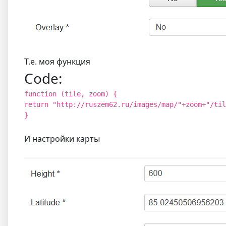
Т.е. моя функция
Code:
function (tile, zoom) {
return "http://ruszem62.ru/images/map/"+zoom+"/til
}
И настройки карты