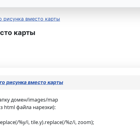
о рисунка вместо карты
есто карты
го рисунка вместо карты
папку домен/images/map
 html файла нарезки):
eplace(/%y/i, tile.y).replace(/%z/i, zoom);