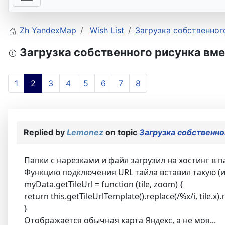
Zh YandexMap
Wish List
Загрузка собственног
Загрузка собственного рисунка вм
1
2
3
4
5
6
7
8
Replied by
Lemonez
on topic
Загрузка собственно
Папки с нарезками и файл загрузил на хостинг в 
Функцию подключения URL тайла вставил такую (из
myData.getTileUrl = function (tile, zoom) {
return this.getTileUrlTemplate().replace(/%x/i, tile.x).r
}
Отображается обычная карта Яндекс, а не моя...