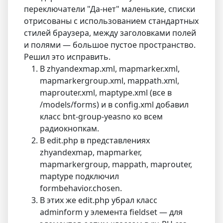
переключатели "Да-нет" маленькие, списки
отрисованы с использованием стандартных
стилей браузера, между заголовками полей
и полями — большое пустое пространство.
Решил это исправить.
В zhyandexmap.xml, mapmarker.xml,
mapmarkergroup.xml, mappath.xml,
maprouter.xml, maptype.xml (все в
/models/forms) и в config.xml добавил
класс bnt-group-yeasno ко всем
радиокнопкам.
В edit.php в представлениях
zhyandexmap, mapmarker,
mapmarkergroup, mappath, maprouter,
maptype подключил
formbehavior.chosen.
В этих же edit.php убрал класс
adminform у элемента fieldset — для